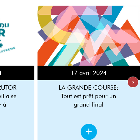
17 avril 2024
4
›
LA GRANDE COURSE:
RUTOR
Tout est prêt pour un
llaise
grand final
e à