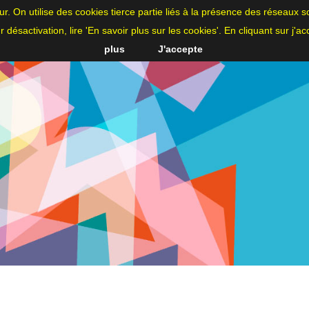
ateur. On utilise des cookies tierce partie liés à la présence des réseau
eur désactivation, lire 'En savoir plus sur les cookies'. En cliquant sur j'a
plus
J'accepte