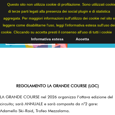
ITA
Questo sito non utilizza cookie di profilazione. Sono utilizzati cooki
di terze parti legati alla presenza dei social plugin e di statistica
aggregata. Per maggiori informazioni sull'utilizzo dei cookie nel sito e
leggere come disabilitarne l'uso, leggi l'informativa estesa sull'uso de
cookie. Cliccando su accetta presti il consenso all'uso di tutti i cookie
REGOLAMENTO
Informativa estesa
Accetta
REGOLAMENTO LA GRANDE COURSE (LGC)
LA GRANDE COURSE nel 2026 organizza l’ottava edizione del
circuito; sarà ANNUALE e sarà composta da n°2 gare:
Adamello Ski-Raid, Trofeo Mezzalama.