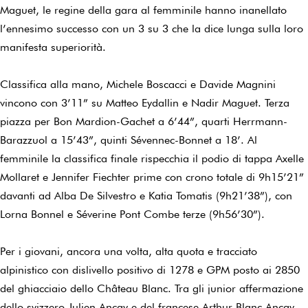
Maguet, le regine della gara al femminile hanno inanellato
l’ennesimo successo con un 3 su 3 che la dice lunga sulla loro
manifesta superiorità.
Classifica alla mano, Michele Boscacci e Davide Magnini
vincono con 3’11” su Matteo Eydallin e Nadir Maguet. Terza
piazza per Bon Mardion-Gachet a 6’44”, quarti Herrmann-
Barazzuol a 15’43”, quinti Sévennec-Bonnet a 18’. Al
femminile la classifica finale rispecchia il podio di tappa Axelle
Mollaret e Jennifer Fiechter prime con crono totale di 9h15’21”
davanti ad Alba De Silvestro e Katia Tomatis (9h21’38”), con
Lorna Bonnel e Séverine Pont Combe terze (9h56’30”).
Per i giovani, ancora una volta, alta quota e tracciato
alpinistico con dislivello positivo di 1278 e GPM posto ai 2850
del ghiacciaio dello Château Blanc. Tra gli junior affermazione
dello svizzero Julien Ancay e del francese Arthur Blanc Ançay.