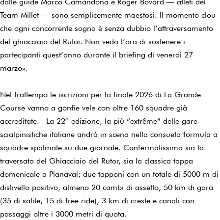
dalle guide Marco Camandona e Roger Bovard — atleti del
Team Millet — sono semplicemente maestosi. Il momento clou
che ogni concorrente sogna è senza dubbio l’attraversamento
del ghiacciaio del Rutor. Non vedo l’ora di sostenere i
partecipanti quest’anno durante il briefing di venerdì 27
marzo».
Nel frattempo le iscrizioni per la finale 2026 di La Grande
Course vanno a gonfie vele con oltre 160 squadre già
accreditate. La 22ª edizione, la più “extrême” delle gare
scialpinistiche italiane andrà in scena nella consueta formula a
squadre spalmate su due giornate. Confermatissima sia la
traversata del Ghiacciaio del Rutor, sia la classica tappa
domenicale a Planaval; due tapponi con un totale di 5000 m di
dislivello positivo, almeno 20 cambi di assetto, 50 km di gara
(35 di salite, 15 di free ride), 3 km di creste e canali con
passaggi oltre i 3000 metri di quota.