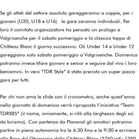
Se gli atleti del settore assoluto gareggeranno a coppie, per i
giovani (U20, U18 e U16) le gare saranno individuali. Per
loro il comitato organizzatore ha pensato un prologo a
Valgrisenche per il sabato pomeriggio e la classica tappa di
Château Blanc il giorno successivo. Gli Under 14 e Under 12
gareggiano solo sabato pomeriggio a Valgrisenche. Domenica
potranno invece tifare giovani e senior e seguire dal vivo i loro
beniamini. In vero “TDR Style” è stato previsto un super pacco
gara per tutti.
Per chi non ama le sfide con il cronometro, anche quest’anno
nella giornata di domenica verrà riproposta l’iniziativa “Team
TDRX85” (il nome, ovviamente, si rifà alla larghezza degli sci
da turismo). Con partenza da Planaval gli amatori potranno
partire in piena autonomia tra le 6:30 fino e le 9:30 e arrivare
alla Base del Ghiacciaio dello Château Blanc (2760 mt); 1250